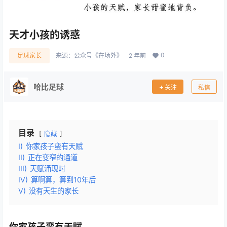
天才小孩的诱惑
0
足球家长
来源：
公众号《在场外》
2 年前
哈比足球
关注
私信
目录
隐藏
I)
你家孩子蛮有天赋
II)
正在变窄的通道
III)
天赋涌现时
IV)
算啊算，算到10年后
V)
没有天生的家长
你家孩子蛮有天赋