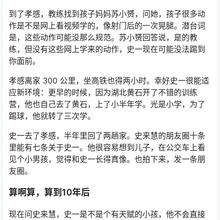
到了孝感，教练找到孩子妈妈苏小赟，问她，孩子很多动
作是不是网上看视频学的，像射门后的一次晃腿。潜台词
是，这些动作可能没那么规范。苏小赟回答说，是的教
练，但没有这些网上学来的动作，史一现在可能没法踢到
你面前。
孝感离家 300 公里，坐高铁也得两小时。幸好史一很能适
应新环境：更早的时候，因为湖北黄石开了不错的训练
营，他也自己去了黄石，上了小半年学。光是小学，为了
踢球，他就转了三次学。
史一去了孝感，半年里回了两趟家。史来慧的朋友圈十条
里能有七条关于史一。他很容易想到儿子，在公交车上看
见个小男孩，觉得和史一长得真像。也拍下来，发一条朋
友圈。
算啊算，算到10年后
现在问史来慧，史一是不是个有天赋的小孩，他不会直接