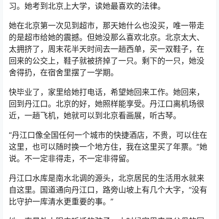
习。她考到北京上大学，读她最喜欢的法律。
她在北京第一次见到超市，那天她什么也没买，唯一带走
的是超市给她的震撼。但她没那么喜欢北京。北京太大、
太拥挤了，周末花半天时间去一趟西单，买一双鞋子，在
回来的公交上，鞋子就被挤掉了一只。剩下的一只，她没
舍得扔，在宿舍里摆了一学期。
快毕业了，家里给她打电话，希望她回来工作。她回来，
回到丹江口。北京的好，她照样能享受。丹江口离机场很
近，一趟飞机，她就可以到北京看画展，听古琴。
“丹江口像全国任何一个城市的快捷酒店，不贵，可以住在
这里，也可以随时换一个地方住，我在这里买了年票。”她
说。不一定非得走，不一定非得留。
丹江口水库是南水北调的源头，北京居民的生活用水就来
自这里。国道通向丹江口，路旁山坡上有几个大字，“没有
比守护一库清水更重要的事。”