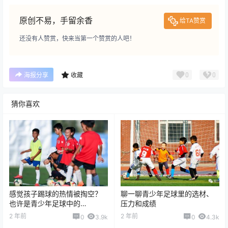
原创不易，手留余香
给TA赞赏
还没有人赞赏，快来当第一个赞赏的人吧！
0
0
海报分享
收藏
猜你喜欢
感觉孩子踢球的热情被掏空？
聊一聊青少年足球里的选材、
也许是青少年足球中的
压力和成绩
Burnout
2 年前
2 年前
0
3.9k
0
4.3k