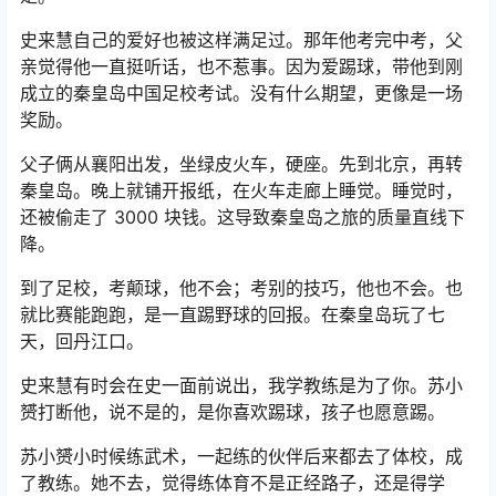
史来慧自己的爱好也被这样满足过。那年他考完中考，父
亲觉得他一直挺听话，也不惹事。因为爱踢球，带他到刚
成立的秦皇岛中国足校考试。没有什么期望，更像是一场
奖励。
父子俩从襄阳出发，坐绿皮火车，硬座。先到北京，再转
秦皇岛。晚上就铺开报纸，在火车走廊上睡觉。睡觉时，
还被偷走了 3000 块钱。这导致秦皇岛之旅的质量直线下
降。
到了足校，考颠球，他不会；考别的技巧，他也不会。也
就比赛能跑跑，是一直踢野球的回报。在秦皇岛玩了七
天，回丹江口。
史来慧有时会在史一面前说出，我学教练是为了你。苏小
赟打断他，说不是的，是你喜欢踢球，孩子也愿意踢。
苏小赟小时候练武术，一起练的伙伴后来都去了体校，成
了教练。她不去，觉得练体育不是正经路子，还是得学