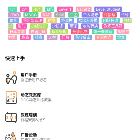
1v1
2v1
4v4
E妈
Level 1
Level 2
Level Student
LTAD
MDCC
RAE
SoW
三区
个人防守
传接球
传球
体能
俱乐部管理
助攻
协调性
哈比人感想
团队控球
多打
少
射门
小组防守
少防多
带球
攻防转换
教练工具箱
日本青训
校园足球
球队管理
竞争机制
第一脚触球
规则的
力量
身高
转身
选材
门将
防守反击
青训理念
饮食
快速上手
用户手册
新注册用户必看
动态教案库
DGC动态训练教案
教练培训
行程安排&报名
广告赞助
广告投放合作指南