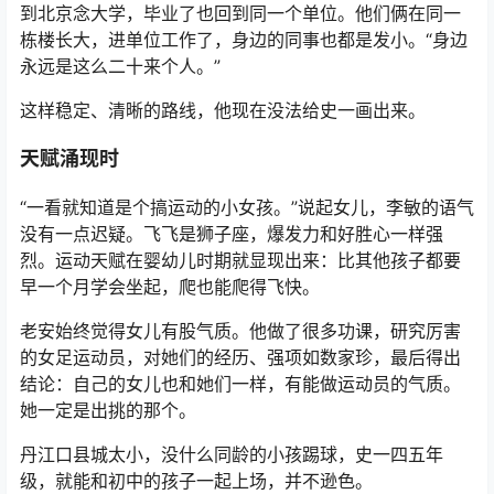
到北京念大学，毕业了也回到同一个单位。他们俩在同一
栋楼长大，进单位工作了，身边的同事也都是发小。“身边
永远是这么二十来个人。”
这样稳定、清晰的路线，他现在没法给史一画出来。
天赋涌现时
“一看就知道是个搞运动的小女孩。”说起女儿，李敏的语气
没有一点迟疑。飞飞是狮子座，爆发力和好胜心一样强
烈。运动天赋在婴幼儿时期就显现出来：比其他孩子都要
早一个月学会坐起，爬也能爬得飞快。
老安始终觉得女儿有股气质。他做了很多功课，研究厉害
的女足运动员，对她们的经历、强项如数家珍，最后得出
结论：自己的女儿也和她们一样，有能做运动员的气质。
她一定是出挑的那个。
丹江口县城太小，没什么同龄的小孩踢球，史一四五年
级，就能和初中的孩子一起上场，并不逊色。