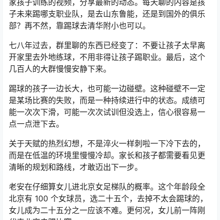
家孩子训练的视频，分享最新的动态。每天聊的内容是孩
子未来踢哪支职业队，是去山东鲁能，还是到国外的俱乐
部？再不然，靠踢球去清华附小也可以。
七八年过去，群里聊的东西已经变了：不要让孩子太早离
开家里去外地练球，不用非得让孩子踢职业。最后，这个
几百人的大群慢慢安静下来。
踢球的孩子一边长大，也可能一边碰壁。这种碰壁不一定
是某场比赛的失败，而是一种持续进行中的状态。成绩可
能一次次下滑，可能一次次试训但没选上，信心很容易一
点一点泄下去。
关于天赋的热烈幻想，不是淬火一样刺啦一下冷下去的，
而是在低温的环境里慢慢冷却。家长和孩子都需要看见更
清晰的规划和路线，才敢迈出下一步。
老安在仔细算女儿进北京女足梯队的概率。这个年龄段全
北京有 100 个女球员，选二十五个，去掉不太会踢球的，
女儿成为二十五分之一应该不难。更何况，女儿前一阵刚