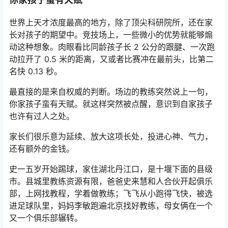
世界上天才浓度最高的地方，除了顶尖科研院所，还在家
长对孩子的期望中。竞技场上，一些微小的优势就能够煽
动这种想象。肉眼看比同龄孩子长 2 公分的跟腱、一次跑
动拉开了 0.5 米的距离，又或者比赛冲在最前头，比第二
名快 0.13 秒。
最直接的是来自权威的判断。场边的教练突然说上一句，
你家孩子蛮有天赋。就这样突然被点醒，意识到自家孩子
也许有过人之处。
家长们很乐意为延续、放大这项长处，投进心神、气力，
还有额外的金钱。
史一五岁开始踢球，家住湖北丹江口，是十堰下面的县级
市。县城里教练资源有限，爸爸史来慧和人合伙开起俱乐
部，上网找教程，学着做教练；飞飞从小跑得飞快，被选
进足球队里，妈妈李敏跑遍北京找好教练，母女俩在一个
又一个俱乐部辗转。