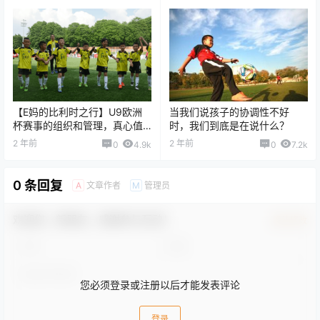
【E妈的比利时之行】U9欧洲
当我们说孩子的协调性不好
杯赛事的组织和管理，真心值
时，我们到底是在说什么？
得学习
2 年前
2 年前
0
4.9k
0
7.2k
0 条回复
文章作者
管理员
A
M
欢迎您，新朋友，感谢参与互动！
确认修改
您必须登录或注册以后才能发表评论
登录