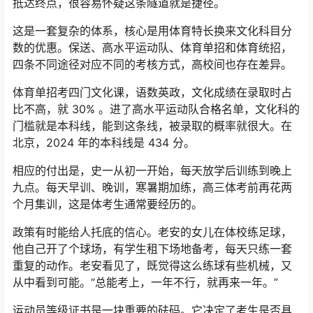
抵达终点，很容易怀疑这条隧道就是捷径。
这是一套复杂的体系，核心是用体育特长换来文化科目分
数的优惠。保送、高水平运动队、体育单招和体育统招，
四条不同途径对应不同的考核方式，高校间也存在差异。
体育单招考四门文化课，语数英政，文化成绩在录取时占
比不高，就 30% 。进了高水平运动队合格名单，文化科的
门槛就是本科线，能到这条线，被录取的概率就很大。在
北京，2024 年的本科线是 434 分。
相应的付出是，史一从初一开始，每天放学后训练到晚上
九点。每天早训、晚训，寒暑期加练，高三体考前再花两
个月集训，这是体考生通常要经历的。
政策有时能给人托底的信心。老安的女儿在体校练足球，
他自己开了个球场，有学生租下场地备考，每天只练一套
重复的动作。老安看见了，既觉得这么练球有些机械，又
从中看到可能。“总能考上，一年不行，就再来一年。”
运动员等级证书是一块重要的砝码。它决定了考生是否具