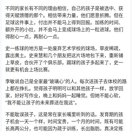
不同的家长有不同的理由相信，自己的孩子是被选中、获
得天赋馈赠的那个。相信带来力量，他们愿意折腾。但在
足球这件事上，付出并不能马上得到回报。加练的时间、
额外开的小灶，并不会马上变成球场上的一粒进球。他们
得耐心一点，再耐心一点。
史一练球的地方是一处废弃艺术学校的球场，草皮稀疏，
露出黄土。史来慧和几个朋友把这片场地包下来，重新铺
上草皮，合伙开了个俱乐部。踢球的孩子多起来了，史一
就更有机会上场比赛。
李敏说自己是全家最“玻璃心”的人。每次送孩子去体校的路
上都在挣扎。觉得孩子明明可以和其他孩子一样，放学回
家，好好写作业，晚上和妈妈一起睡觉。但她不能心软，
“我不能让孩子的未来葬送在我这”。
不能耽误孩子，这是常在家长嘴里听到的话。发育期的孩
子机会一天一个样，时间宝贵，一个月的时间，既有可能
长高两公分，也可能因为疏于训练，长出脂肪。真决定练