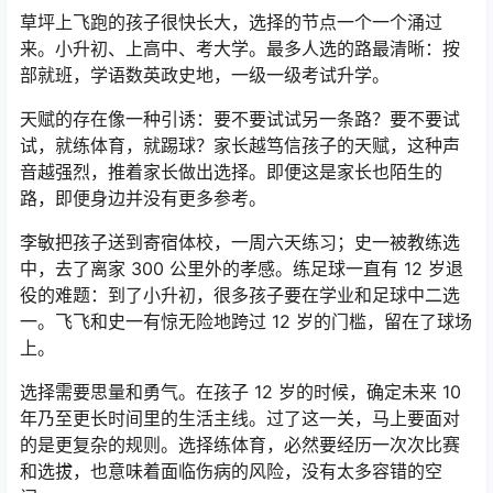
草坪上飞跑的孩子很快长大，选择的节点一个一个涌过
来。小升初、上高中、考大学。最多人选的路最清晰：按
部就班，学语数英政史地，一级一级考试升学。
天赋的存在像一种引诱：要不要试试另一条路？要不要试
试，就练体育，就踢球？家长越笃信孩子的天赋，这种声
音越强烈，推着家长做出选择。即便这是家长也陌生的
路，即便身边并没有更多参考。
李敏把孩子送到寄宿体校，一周六天练习；史一被教练选
中，去了离家 300 公里外的孝感。练足球一直有 12 岁退
役的难题：到了小升初，很多孩子要在学业和足球中二选
一。飞飞和史一有惊无险地跨过 12 岁的门槛，留在了球场
上。
选择需要思量和勇气。在孩子 12 岁的时候，确定未来 10
年乃至更长时间里的生活主线。过了这一关，马上要面对
的是更复杂的规则。选择练体育，必然要经历一次次比赛
和选拔，也意味着面临伤病的风险，没有太多容错的空