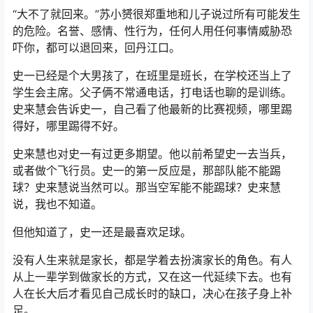
“大不了就回来。”苏小赟很郑重地和儿子说过所有可能发生
的危险。名誉、感情、性行为，任何人用任何事情威胁恐
吓你，都可以退回来，回丹江口。
史一已经是个大男孩了，在班里是班长，在学校还当上了
学生会主席。父子俩不常通电话，打电话也聊的是训练。
史来慧会告诉史一，自己看了他最新的比赛视频，哪里踢
得好，哪里踢得不好。
史来慧也对史一有过更多期望。他以前希望史一去当兵，
或者做个飞行员。史一的第一反应是，那部队能不能踢
球？史来慧说当然可以。那当空军能不能踢球？史来慧
说，我也不知道。
但他知道了，史一还是最喜欢足球。
没有人生来就是家长，都是学着去扮演家长的角色。有人
从上一辈学到做家长的方式，又在这一代延续下去。也有
人在长大后才看见自己成长时的缺口，决心在孩子身上补
足。