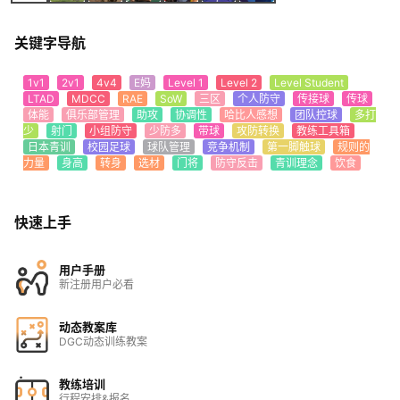
关键字导航
1v1
2v1
4v4
E妈
Level 1
Level 2
Level Student
LTAD
MDCC
RAE
SoW
三区
个人防守
传接球
传球
体能
俱乐部管理
助攻
协调性
哈比人感想
团队控球
多打
少
射门
小组防守
少防多
带球
攻防转换
教练工具箱
日本青训
校园足球
球队管理
竞争机制
第一脚触球
规则的
力量
身高
转身
选材
门将
防守反击
青训理念
饮食
快速上手
用户手册
新注册用户必看
动态教案库
DGC动态训练教案
教练培训
行程安排&报名