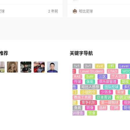
和第四季度。
足球
2 年前
哈比足球
推荐
关键字导航
1v1
2v1
4v4
E妈
Level 
2
Level Student
LTAD
MD
RAE
SoW
三区
个人防守
传球
体能
俱乐部管理
助攻
性
哈比人感想
团队控球
多
门
小组防守
少防多
带球
教练工具箱
日本青训
校园足
理
竞争机制
第一脚触球
规
身高
转身
选材
门将
防
训理念
饮食