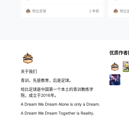
中的第三
哈比足球
2 年前
哈比
优质作者
关于我们
青训，先是教育，后是足球。
哈比足球是中国第一个本土的青训教练学
院，成立于2016年。
A Dream We Dream Alone is only a Dream.
A Dream We Dream Together is Reality.