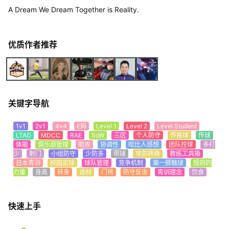
A Dream We Dream Together is Reality.
优质作者推荐
关键字导航
1v1
2v1
4v4
E妈
Level 1
Level 2
Level Student
LTAD
MDCC
RAE
SoW
三区
个人防守
传接球
传球
体能
俱乐部管理
助攻
协调性
哈比人感想
团队控球
多打
少
射门
小组防守
少防多
带球
攻防转换
教练工具箱
日本青训
校园足球
球队管理
竞争机制
第一脚触球
规则的
力量
身高
转身
选材
门将
防守反击
青训理念
饮食
快速上手