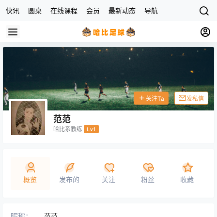
快讯
圆桌
在线课程
会员
最新动态
导航
杂货店
关注Ta
发私信
范范
哈比系教练
Lv1
概览
发布的
关注
粉丝
收藏
昵称：
范范