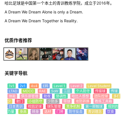
哈比足球是中国第一个本土的青训教练学院，成立于2016年。
A Dream We Dream Alone is only a Dream.
A Dream We Dream Together is Reality.
优质作者推荐
关键字导航
1v1
2v1
4v4
E妈
Level 1
Level 2
Level Student
LTAD
MDCC
RAE
SoW
三区
个人防守
传接球
传球
体能
俱乐部管理
助攻
协调性
哈比人感想
团队控球
多打
少
射门
小组防守
少防多
带球
攻防转换
教练工具箱
日本青训
校园足球
球队管理
竞争机制
第一脚触球
规则的
力量
身高
转身
选材
门将
防守反击
青训理念
饮食