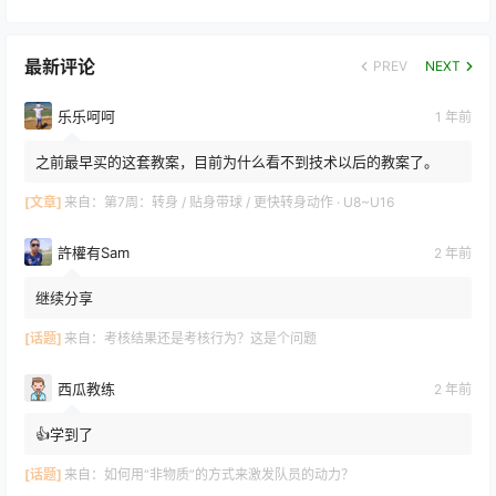
最新评论
PREV
NEXT
乐乐呵呵
1 年前
之前最早买的这套教案，目前为什么看不到技术以后的教案了。
[文章]
来自：
第7周：转身 / 贴身带球 / 更快转身动作 · U8~U16
許權有Sam
2 年前
继续分享
[话题]
来自：
考核结果还是考核行为？这是个问题
西瓜教练
2 年前
👍学到了
[话题]
来自：
如何用“非物质”的方式来激发队员的动力？