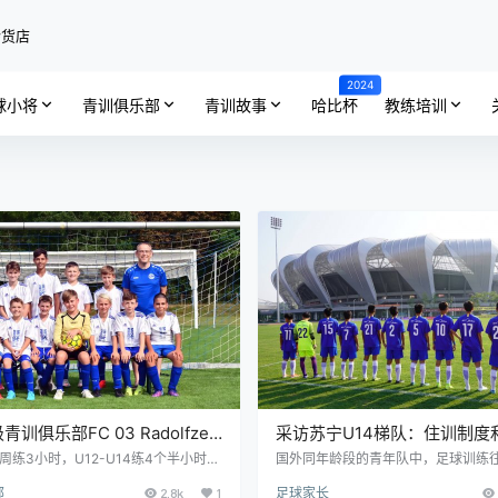
杂货店
2024
球小将
青训俱乐部
青训故事
哈比杯
教练培训
训俱乐部FC 03 Radolfzell
采访苏宁U14梯队：住训制度
青训体系中的作用
度
1每周练3小时，U12-U14练4个半小时，
国外同年龄段的青年队中，足球训练
19练4.5到6个小时。我们更看重训练的质
个半小时，而国内实行住训制的球队
部
2.8k
1
足球家长
球队成绩，因为训练质量高了，成绩自
练时间往往达到三个小时，甚至更多