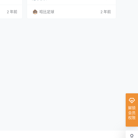
2 年前
哈比足球
2 年前
解锁
会员
权限