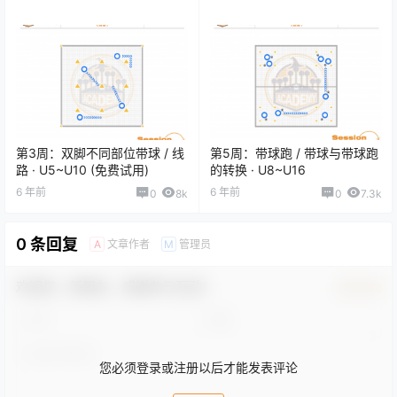
第3周：双脚不同部位带球 / 线
第5周：带球跑 / 带球与带球跑
路 · U5~U10 (免费试用)
的转换 · U8~U16
6 年前
6 年前
0
8k
0
7.3k
0 条回复
文章作者
管理员
A
M
欢迎您，新朋友，感谢参与互动！
确认修改
您必须登录或注册以后才能发表评论