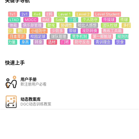
关键字导航
1v1
2v1
4v4
E妈
Level 1
Level 2
Level Student
LTAD
MDCC
RAE
SoW
三区
个人防守
传接球
传球
体能
俱乐部管理
助攻
协调性
哈比人感想
团队控球
多打
少
射门
小组防守
少防多
带球
攻防转换
教练工具箱
日本青训
校园足球
球队管理
竞争机制
第一脚触球
规则的
力量
身高
转身
选材
门将
防守反击
青训理念
饮食
快速上手
用户手册
新注册用户必看
动态教案库
DGC动态训练教案
教练培训
首页
动态
家长
教案
培训
我的
行程安排&报名
广告赞助