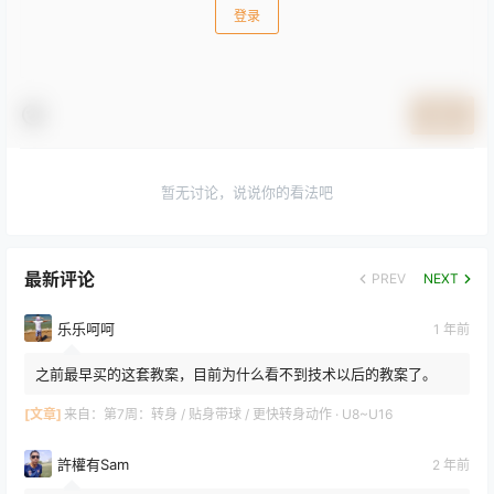
登录
提交
暂无讨论，说说你的看法吧
最新评论
PREV
NEXT
乐乐呵呵
1 年前
之前最早买的这套教案，目前为什么看不到技术以后的教案了。
[文章]
来自：
第7周：转身 / 贴身带球 / 更快转身动作 · U8~U16
許權有Sam
2 年前