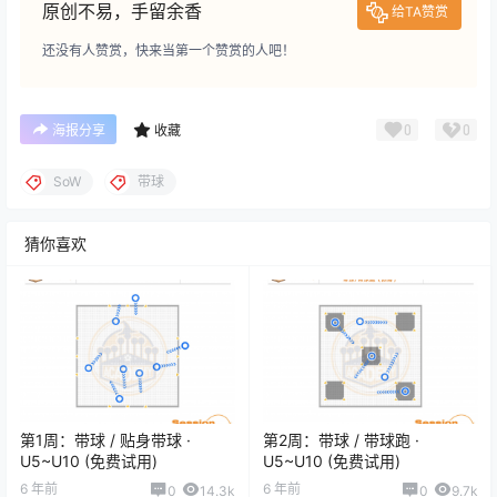
原创不易，手留余香
给TA赞赏
还没有人赞赏，快来当第一个赞赏的人吧！
0
0
海报分享
收藏
SoW
带球
猜你喜欢
第1周：带球 / 贴身带球 ·
第2周：带球 / 带球跑 ·
U5~U10 (免费试用)
U5~U10 (免费试用)
6 年前
6 年前
0
14.3k
0
9.7k