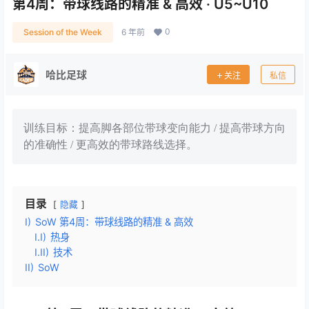
第4周：带球线路的精准 & 高效 · U5~U10
0
Session of the Week
6 年前
哈比足球
关注
私信
训练目标：提高脚各部位带球变向能力 / 提高带球方向
的准确性 / 更高效的带球路线选择。
目录
隐藏
I)
SoW 第4周：带球线路的精准 & 高效
I.I)
热身
I.II)
技术
II)
SoW